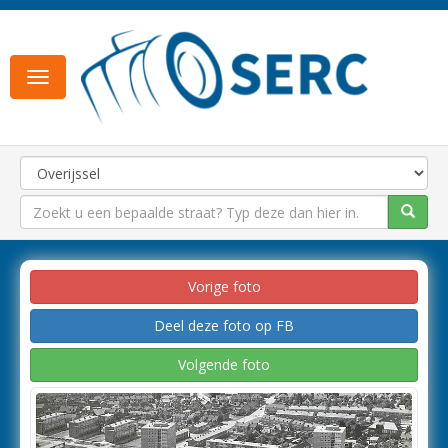
Toggle
navigation
Vorige foto
Deel deze foto op FB
Volgende foto