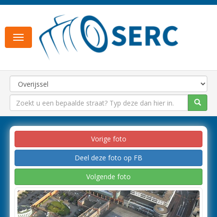
Toggle
navigation
Vorige foto
Deel deze foto op FB
Volgende foto