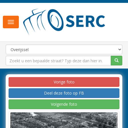
Toggle
navigation
Vorige foto
Deel deze foto op FB
Volgende foto