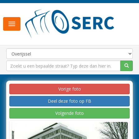
Toggle
navigation
Vorige foto
Deel deze foto op FB
Volgende foto