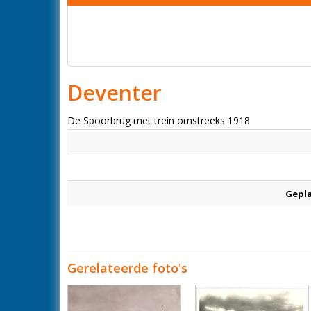
Deventer
De Spoorbrug met trein omstreeks 1918
Gepl
Gerelateerde foto's