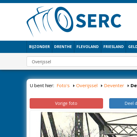
BIJZONDER
DRENTHE
FLEVOLAND
FRIESLAND
GEL
U bent hier:
Foto's
Overijssel
Deventer
De
Vorige foto
Deel 