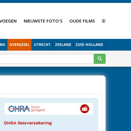
VOEGEN
NIEUWSTE FOTO'S
OUDE FILMS
©
AND
OVERIJSSEL
UTRECHT
ZEELAND
ZUID-HOLLAND