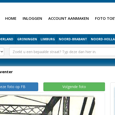
HOME
INLOGGEN
ACCOUNT AANMAKEN
FOTO TOE
DERLAND
GRONINGEN
LIMBURG
NOORD-BRABANT
NOORD-HOLL
venter
deze foto op FB
Volgende foto