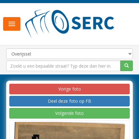
Toggle
navigation
Vorige foto
Deel deze foto op FB
Volgende foto