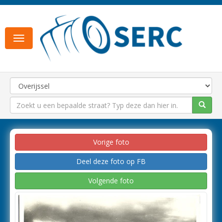
Toggle
navigation
Vorige foto
Deel deze foto op FB
Volgende foto