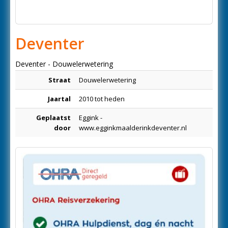
Deventer
Deventer - Douwelerwetering
Straat
Douwelerwetering
Jaartal
2010 tot heden
Geplaatst
Eggink -
door
www.egginkmaalderinkdeventer.nl