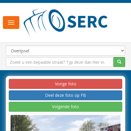
Toggle
navigation
Vorige foto
Deel deze foto op FB
Volgende foto