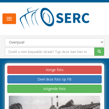
Toggle
navigation
Vorige foto
Deel deze foto op FB
Volgende foto