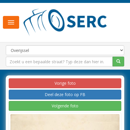
Toggle
navigation
Vorige foto
Deel deze foto op FB
Volgende foto