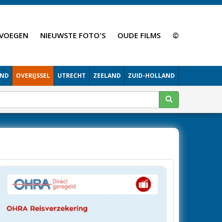
VOEGEN
NIEUWSTE FOTO'S
OUDE FILMS
©
AND
OVERIJSSEL
UTRECHT
ZEELAND
ZUID-HOLLAND