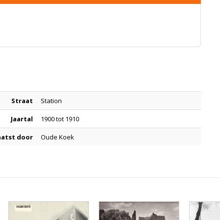
Straat
Station
Jaartal
1900 tot 1910
aatst door
Oude Koek