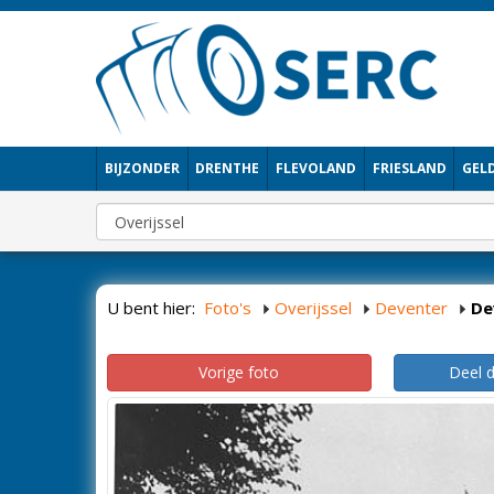
BIJZONDER
DRENTHE
FLEVOLAND
FRIESLAND
GEL
U bent hier:
Foto's
Overijssel
Deventer
De
Vorige foto
Deel 