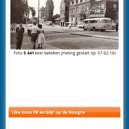
Foto
5.441
keer bekeken (meting gestart op: 07-02-16)
Like onze FB en blijf op de hoogte