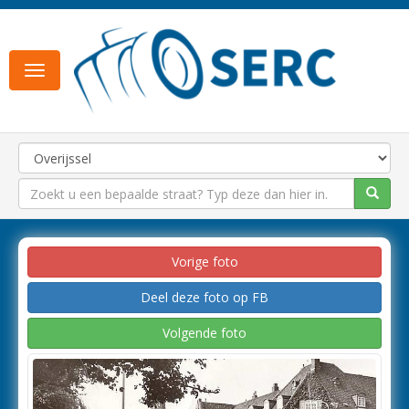
Toggle
navigation
Vorige foto
Deel deze foto op FB
Volgende foto