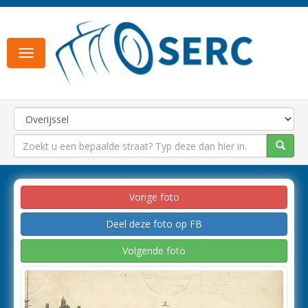
Toggle
navigation
Vorige foto
Deel deze foto op FB
Volgende foto