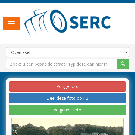
Toggle
navigation
Vorige foto
Deel deze foto op FB
Volgende foto