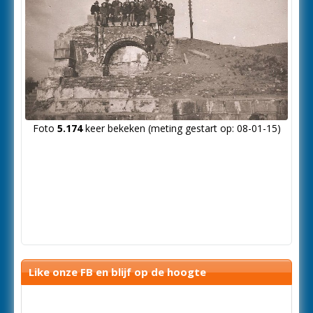
Foto
5.174
keer bekeken (meting gestart op: 08-01-15)
Like onze FB en blijf op de hoogte