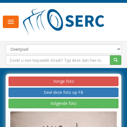
Toggle
navigation
Vorige foto
Deel deze foto op FB
Volgende foto