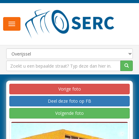
Toggle
navigation
Vorige foto
Deel deze foto op FB
Volgende foto