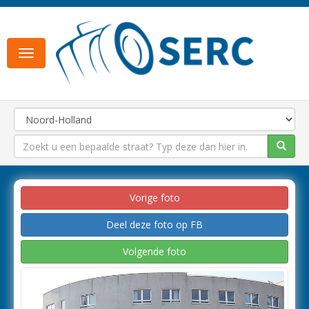
Toggle
navigation
Vorige foto
Deel deze foto op FB
Volgende foto