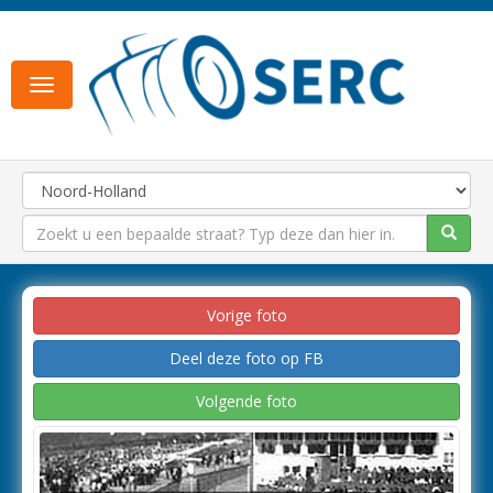
Toggle
navigation
Vorige foto
Deel deze foto op FB
Volgende foto