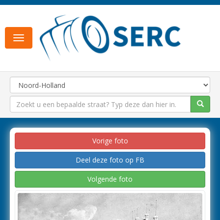
Toggle
navigation
Vorige foto
Deel deze foto op FB
Volgende foto