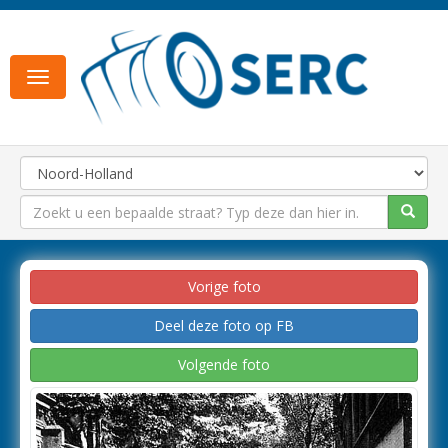
Toggle
navigation
Vorige foto
Deel deze foto op FB
Volgende foto