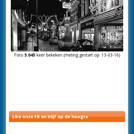
Foto
5.045
keer bekeken (meting gestart op: 13-03-16)
Like onze FB en blijf op de hoogte