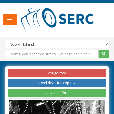
Toggle
navigation
Vorige foto
Deel deze foto op FB
Volgende foto