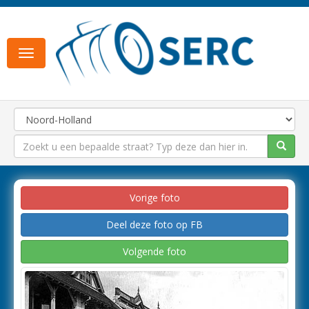
Toggle
navigation
Vorige foto
Deel deze foto op FB
Volgende foto