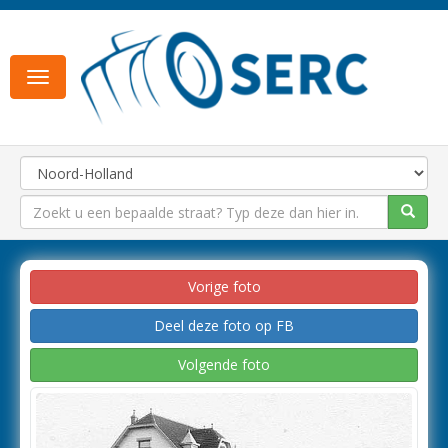
Toggle
navigation
Vorige foto
Deel deze foto op FB
Volgende foto