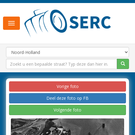
Toggle
navigation
Vorige foto
Deel deze foto op FB
Volgende foto