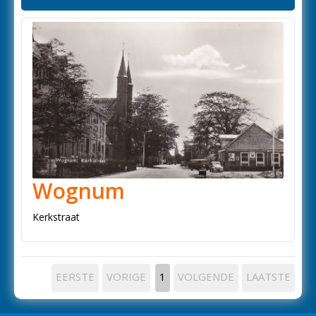
Wognum
Kerkstraat
EERSTE
VORIGE
1
VOLGENDE
LAATSTE