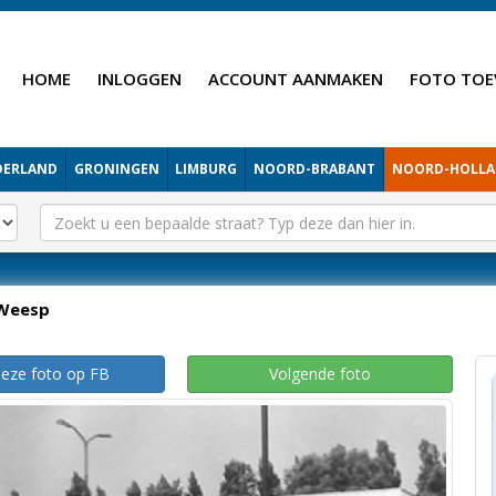
HOME
INLOGGEN
ACCOUNT AANMAKEN
FOTO TOE
DERLAND
GRONINGEN
LIMBURG
NOORD-BRABANT
NOORD-HOLL
Weesp
deze foto op FB
Volgende foto