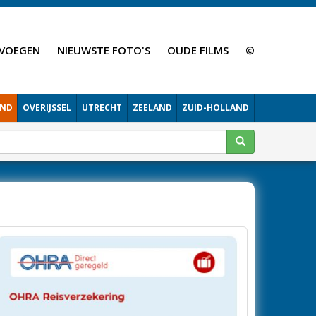
VOEGEN
NIEUWSTE FOTO'S
OUDE FILMS
©
AND
OVERIJSSEL
UTRECHT
ZEELAND
ZUID-HOLLAND