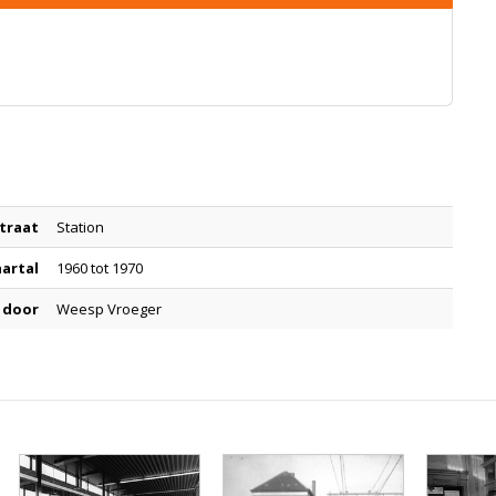
traat
Station
aartal
1960 tot 1970
 door
Weesp Vroeger