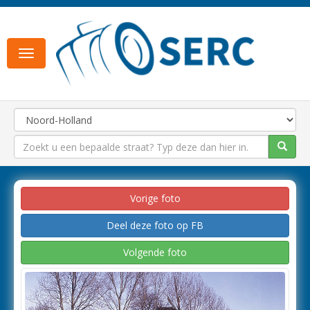
Toggle
navigation
Vorige foto
Deel deze foto op FB
Volgende foto