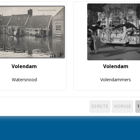
Volendam
Volendam
Watersnood
Volendammers
EERSTE
VORIGE
1