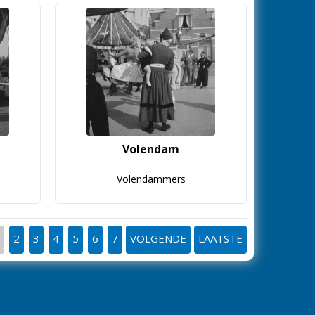
Volendam
Volendammers
2
3
4
5
6
7
VOLGENDE
LAATSTE