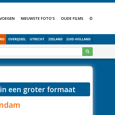
VOEGEN
NIEUWSTE FOTO'S
OUDE FILMS
©
AND
OVERIJSSEL
UTRECHT
ZEELAND
ZUID-HOLLAND
 in een groter formaat
endam
a