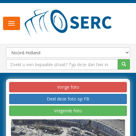
Toggle
navigation
Vorige foto
Deel deze foto op FB
Volgende foto