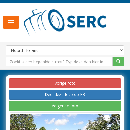
Toggle
navigation
Vorige foto
Deel deze foto op FB
Volgende foto