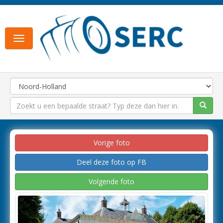
Toggle
navigation
Vorige foto
Deel deze foto op FB
Volgende foto