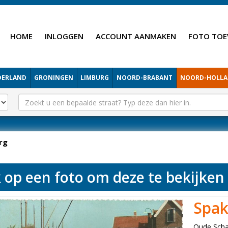
HOME
INLOGGEN
ACCOUNT AANMAKEN
FOTO TOE
DERLAND
GRONINGEN
LIMBURG
NOORD-BRABANT
NOORD-HOLL
rg
k op een foto om deze te bekijken
Spa
Oude Sch