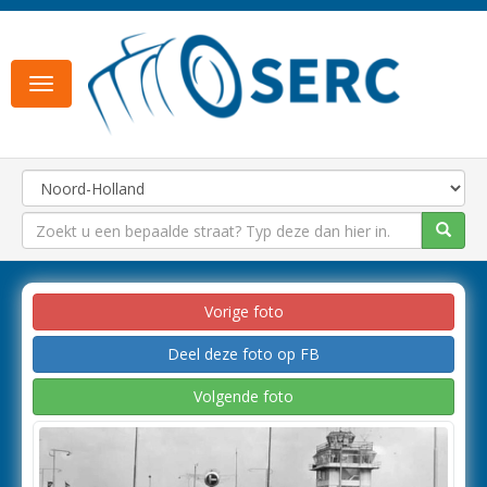
Toggle
navigation
Vorige foto
Deel deze foto op FB
Volgende foto