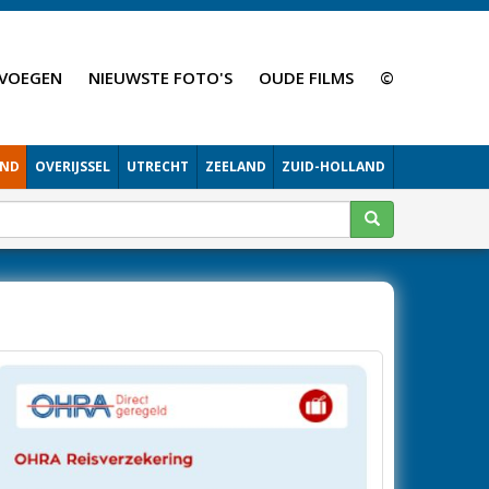
VOEGEN
NIEUWSTE FOTO'S
OUDE FILMS
©
AND
OVERIJSSEL
UTRECHT
ZEELAND
ZUID-HOLLAND