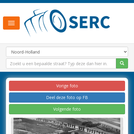
Toggle
navigation
Vorige foto
Deel deze foto op FB
Volgende foto