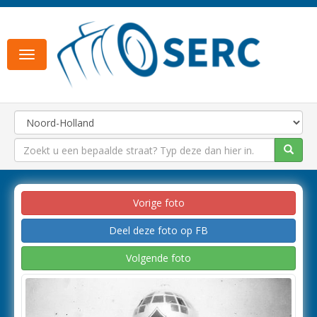
Toggle
navigation
Vorige foto
Deel deze foto op FB
Volgende foto