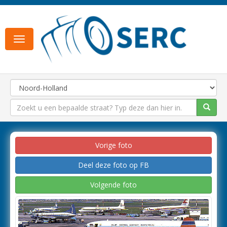
Toggle
navigation
Vorige foto
Deel deze foto op FB
Volgende foto