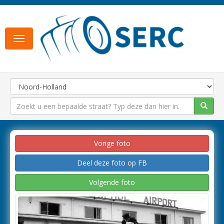
Toggle
navigation
Vorige foto
Deel deze foto op FB
Volgende foto