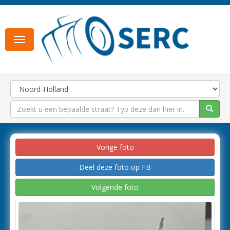
Toggle
navigation
Vorige foto
Deel deze foto op FB
Volgende foto