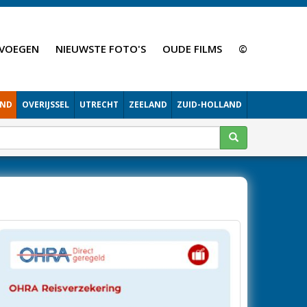
VOEGEN
NIEUWSTE FOTO'S
OUDE FILMS
©
AND
OVERIJSSEL
UTRECHT
ZEELAND
ZUID-HOLLAND