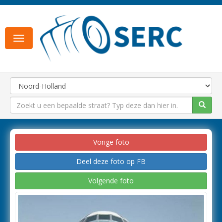
Toggle
navigation
Vorige foto
Deel deze foto op FB
Volgende foto