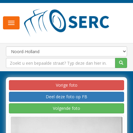
Toggle
navigation
Vorige foto
Deel deze foto op FB
Volgende foto