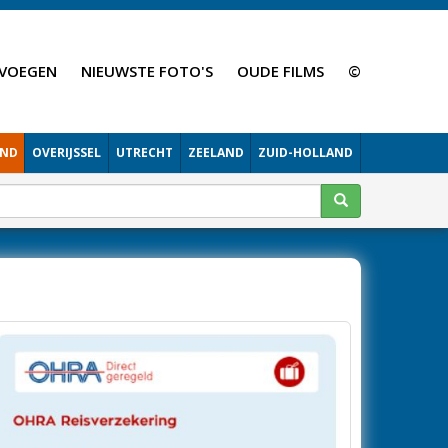
VOEGEN
NIEUWSTE FOTO'S
OUDE FILMS
©
AND
OVERIJSSEL
UTRECHT
ZEELAND
ZUID-HOLLAND