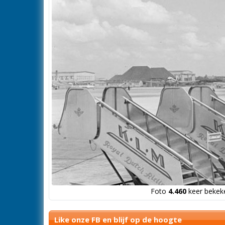
Foto
4.460
keer bekeke
Like onze FB en blijf op de hoogte