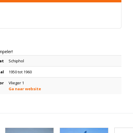
mpeler!
at
Schiphol
tal
1950 tot 1960
or
Vlieger 1
Ga naar website