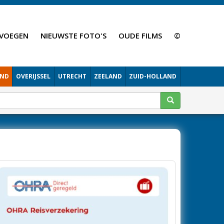
VOEGEN
NIEUWSTE FOTO'S
OUDE FILMS
©
AND
OVERIJSSEL
UTRECHT
ZEELAND
ZUID-HOLLAND