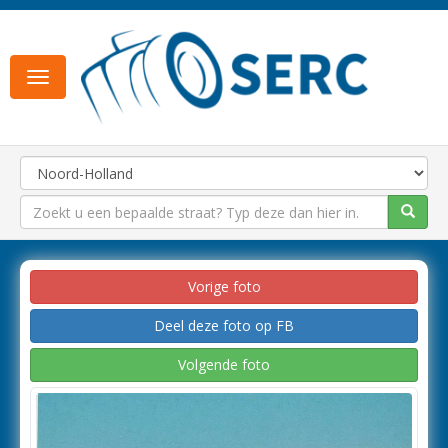
Toggle
navigation
Vorige foto
Deel deze foto op FB
Volgende foto