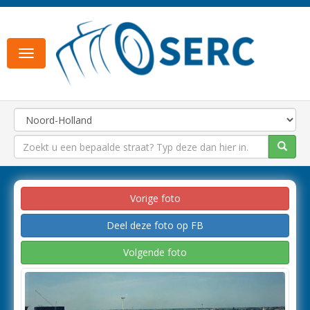
Toggle
navigation
Vorige foto
Deel deze foto op FB
Volgende foto