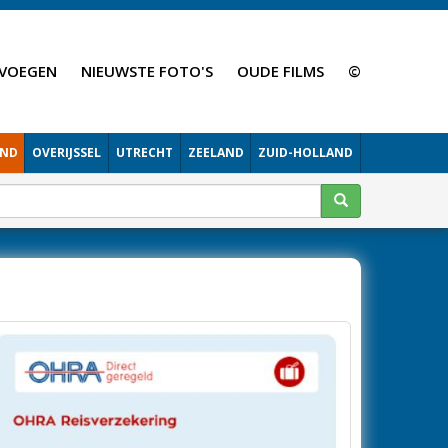
VOEGEN
NIEUWSTE FOTO'S
OUDE FILMS
©
AND
OVERIJSSEL
UTRECHT
ZEELAND
ZUID-HOLLAND