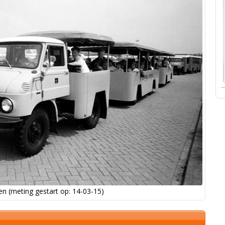
n (meting gestart op: 14-03-15)