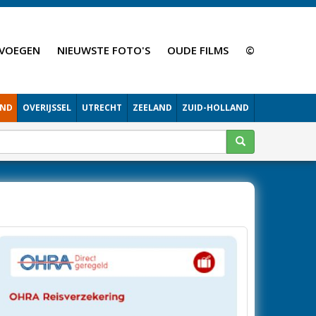
VOEGEN
NIEUWSTE FOTO'S
OUDE FILMS
©
AND
OVERIJSSEL
UTRECHT
ZEELAND
ZUID-HOLLAND