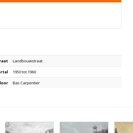
raat
Landbouwstraat
artal
1950 tot 1960
door
Bas Carpentier