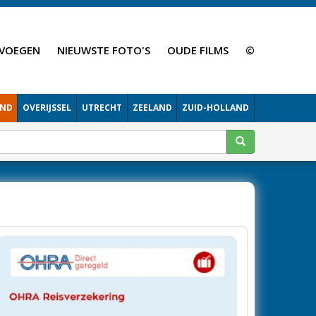
VOEGEN
NIEUWSTE FOTO'S
OUDE FILMS
©
AND
OVERIJSSEL
UTRECHT
ZEELAND
ZUID-HOLLAND