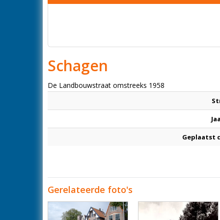
Schagen
De Landbouwstraat omstreeks 1958
St
Ja
Geplaatst 
Gerelateerde foto's