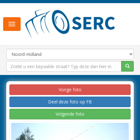
Toggle
navigation
Vorige foto
Deel deze foto op FB
Volgende foto